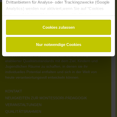
Drittanbietern für Analyse- oder Trackingzwecke (Google
Analytics) werden nur aktiviert,wenn Sie auf “Cookies
zulassen” klicken. Mehr dazu (einschließlich der
Möglichkeit,die Einwilligungserklärung zu widerrufen)
erfahren Sie in unserer
Datenschutzerklärung
—
Cookies zulassen
Impressum
.
Nur notwendige Cookies
Montessori Deutschland
vertritt und vernetzt Montessori-
Bildungseinrichtungen, -Ausbildungsorganisationen und -
Landesverbände in Deutschland auf der Grundlage
etablierter Qualitätsstandards mit dem Ziel, Kindern und
Jugendlichen Räume zu schaffen, in denen sie ihr
individuelles Potential entfalten und sich in der Welt von
heute verantwortungsvoll entwickeln können.
KONTAKT
NEUIGKEITEN ZUR MONTESSORI-PÄDAGOGIK
VERANSTALTUNGEN
QUALITÄTSRAHMEN