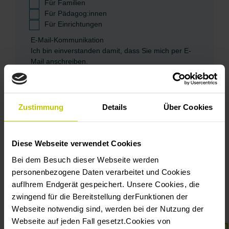
Für Familien
Für Pädagog:innen
Für Einrichtungen
E-Mail-Kommunikation
Ich bin einverstanden damit, dass Sie mich per E-
Mail anschreiben.
Einverstanden
Sie können sich in jedem Newsletter aus der
Zustimmung
Details
Über Cookies
Empfängerliste austragen.
Wir nutzen Mailchimp als unsere E-Mail-Marketing-
Plattform. Durch das „Abonnieren“ erkennen Sie
an, dass Ihre Daten zur Verarbeitung an Mailchimp
Diese Webseite verwendet Cookies
geschickt werden.
Hier erfahren Sie mehr über die
Bei dem Besuch dieser Webseite werden
Datenschutzrichtlinien von Mailchimp.
personenbezogene Daten verarbeitet und Cookies
*
Pflichtfelder
aufIhrem Endgerät gespeichert. Unsere Cookies, die
zwingend für die Bereitstellung derFunktionen der
Webseite notwendig sind, werden bei der Nutzung der
Webseite auf jeden Fall gesetzt.Cookies von