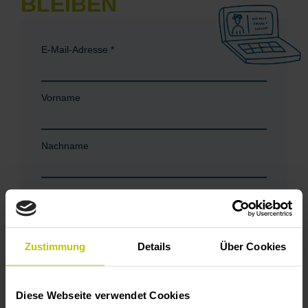
BLEIBEN
E-Mail-Adresse
*
Vorname
Nachname
Zielgruppe
Für Familien
Für Pädagog:innen
Für Einrichtungen
Zustimmung
Details
Über Cookies
E-Mail-Kommunikation
Ich bin einverstanden damit, dass Sie mich per E-
Mail anschreiben.
Diese Webseite verwendet Cookies
Einverstanden