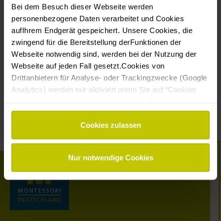
Bei dem Besuch dieser Webseite werden
personenbezogene Daten verarbeitet und Cookies
Sie können sich in jedem Newsletter aus der
aufIhrem Endgerät gespeichert. Unsere Cookies, die
Empfängerliste austragen.
zwingend für die Bereitstellung derFunktionen der
Wir nutzen Mailchimp als unsere E-Mail-Marketing-
Plattform. Durch das „Abonnieren“ erkennen Sie
Webseite notwendig sind, werden bei der Nutzung der
an, dass Ihre Daten zur Verarbeitung an Mailchimp
Webseite auf jeden Fall gesetzt.Cookies von
geschickt werden.
Hier erfahren Sie mehr über die
Drittanbietern für Analyse- oder Trackingzwecke (Google
Datenschutzrichtlinien von Mailchimp.
Analytics) werden nur aktiviert,wenn Sie auf “Cookies
*
Pflichtfelder
zulassen” klicken. Mehr dazu (einschließlich der
Möglichkeit,die Einwilligungserklärung zu widerrufen)
erfahren Sie in unserer
Datenschutzerklärung
—
Cookies zulassen
Impressum
.
Nur notwendige Cookies