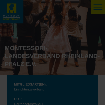
MONTESSORI-
LANDESVERBAND RHEINLAND-
PFALZ E.V.
MITGLIEDSART(EN):
Einrichtungsverband
ORT:
Dörrenbergstraße 1