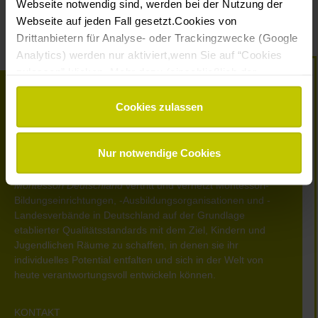
Webseite notwendig sind, werden bei der Nutzung der
Webseite auf jeden Fall gesetzt.Cookies von
Drittanbietern für Analyse- oder Trackingzwecke (Google
Analytics) werden nur aktiviert,wenn Sie auf “Cookies
zulassen” klicken. Mehr dazu (einschließlich der
Möglichkeit,die Einwilligungserklärung zu widerrufen)
erfahren Sie in unserer
Datenschutzerklärung
—
Cookies zulassen
Impressum
.
Nur notwendige Cookies
Montessori Deutschland
vertritt und vernetzt Montessori-
Bildungseinrichtungen, -Ausbildungsorganisationen und -
Landesverbände in Deutschland auf der Grundlage
etablierter Qualitätsstandards mit dem Ziel, Kindern und
Jugendlichen Räume zu schaffen, in denen sie ihr
individuelles Potential entfalten und sich in der Welt von
heute verantwortungsvoll entwickeln können.
KONTAKT