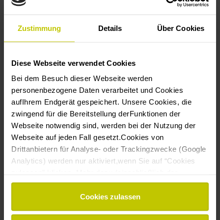
Zustimmung
Details
Über Cookies
Nachname
Zielgruppe
Diese Webseite verwendet Cookies
Für Familien
Bei dem Besuch dieser Webseite werden
Für Pädagog:innen
personenbezogene Daten verarbeitet und Cookies
Für Einrichtungen
aufIhrem Endgerät gespeichert. Unsere Cookies, die
E-Mail-Kommunikation
zwingend für die Bereitstellung derFunktionen der
Ich bin einverstanden damit, dass Sie mich per E-
Webseite notwendig sind, werden bei der Nutzung der
Mail anschreiben.
Webseite auf jeden Fall gesetzt.Cookies von
Einverstanden
Drittanbietern für Analyse- oder Trackingzwecke (Google
Analytics) werden nur aktiviert,wenn Sie auf “Cookies
Sie können sich in jedem Newsletter aus der
zulassen” klicken. Mehr dazu (einschließlich der
Empfängerliste austragen.
Möglichkeit,die Einwilligungserklärung zu widerrufen)
Wir nutzen Mailchimp als unsere E-Mail-Marketing-
Plattform. Durch das „Abonnieren“ erkennen Sie
erfahren Sie in unserer
Datenschutzerklärung
—
Cookies zulassen
an, dass Ihre Daten zur Verarbeitung an Mailchimp
Impressum
.
geschickt werden.
Hier erfahren Sie mehr über die