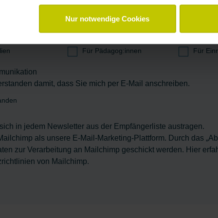
Nur notwendige Cookies
lien
Für Pädagog:innen
Für Ein
munikation
verstanden damit, dass Sie mich per E-Mail anschreiben.
anden
sich in jedem Newsletter aus der Empfängerliste austragen.
Mailchimp als unsere E-Mail-Marketing-Plattform. Durch das „A
aten zur Verarbeitung an Mailchimp geschickt werden.
Hier erfa
richtlinien von Mailchimp.