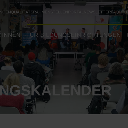
UNGEN
QUALITÄTSRAHMEN
STELLENPORTAL
NEWSLETTER
FAQ
MIT
:INNEN
FÜR BILDUNGSEINRICHTUNGEN
UNGSKALENDER