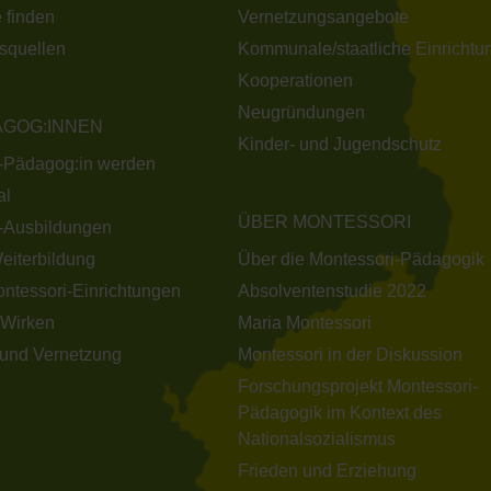
 finden
Vernetzungsangebote
nsquellen
Kommunale/staatliche Einrichtu
Kooperationen
Neugründungen
AGOG:INNEN
Kinder- und Jugendschutz
-Pädagog:in werden
al
ÜBER MONTESSORI
-Ausbildungen
Weiterbildung
Über die Montessori-Pädagogik
ontessori-Einrichtungen
Absolventenstudie 2022
Wirken
Maria Montessori
und Vernetzung
Montessori in der Diskussion
Forschungsprojekt Montessori-
Pädagogik im Kontext des
Nationalsozialismus
Frieden und Erziehung