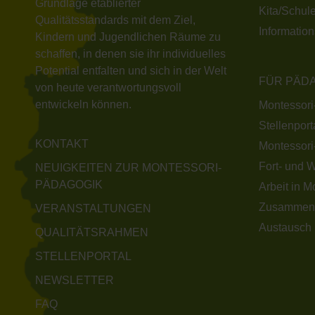
Grundlage etablierter
Kita/Schule
Qualitätsstandards mit dem Ziel,
Informatio
Kindern und Jugendlichen Räume zu
schaffen, in denen sie ihr individuelles
Potential entfalten und sich in der Welt
FÜR PÄD
von heute verantwortungsvoll
entwickeln können.
Montessori
Stellenport
KONTAKT
Montessori
Fort- und 
NEUIGKEITEN ZUR MONTESSORI-
PÄDAGOGIK
Arbeit in M
Zusammen
VERANSTALTUNGEN
Austausch 
QUALITÄTSRAHMEN
STELLENPORTAL
NEWSLETTER
FAQ