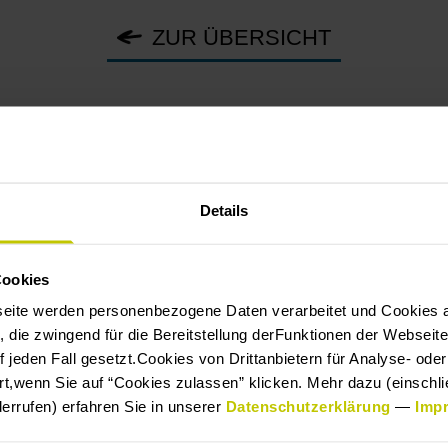
ZUR ÜBERSICHT
EM LAUFENDEN
Details
Cookies
eite werden personenbezogene Daten verarbeitet und Cookies 
 die zwingend für die Bereitstellung derFunktionen der Webseit
 jeden Fall gesetzt.Cookies von Drittanbietern für Analyse- od
esse
*
rt,wenn Sie auf “Cookies zulassen” klicken. Mehr dazu (einschlie
derrufen) erfahren Sie in unserer
Datenschutzerklärung
—
Imp
Nachname