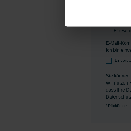
Zielgruppe
Für Fami
E-Mail-Kom
Ich bin ein
Einverst
Sie können 
Wir nutzen 
dass Ihre D
Datenschutz
*
Pflichtfelder