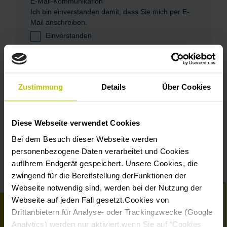
E-Mail-Kommunikation
Ich bin einverstanden damit, dass Sie mich per E-
Mail anschreiben.
Einverstanden
Sie können sich in jedem Newsletter aus der
Empfängerliste austragen.
Wir nutzen Mailchimp als unsere E-Mail-Marketing-
Zustimmung
Details
Über Cookies
Plattform. Durch das „Abonnieren“ erkennen Sie
an, dass Ihre Daten zur Verarbeitung an Mailchimp
geschickt werden.
Hier erfahren Sie mehr über die
Diese Webseite verwendet Cookies
Datenschutzrichtlinien von Mailchimp.
*
Pflichtfelder
Bei dem Besuch dieser Webseite werden
personenbezogene Daten verarbeitet und Cookies
aufIhrem Endgerät gespeichert. Unsere Cookies, die
zwingend für die Bereitstellung derFunktionen der
Webseite notwendig sind, werden bei der Nutzung der
Webseite auf jeden Fall gesetzt.Cookies von
Drittanbietern für Analyse- oder Trackingzwecke (Google
Analytics) werden nur aktiviert,wenn Sie auf “Cookies