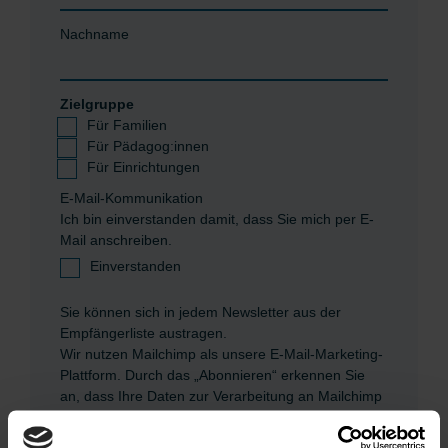
Nachname
Zielgruppe
Für Familien
Für Pädagog:innen
Für Einrichtungen
E-Mail-Kommunikation
Ich bin einverstanden damit, dass Sie mich per E-
Mail anschreiben.
Einverstanden
Sie können sich in jedem Newsletter aus der
Empfängerliste austragen.
Wir nutzen Mailchimp als unsere E-Mail-Marketing-
Plattform. Durch das „Abonnieren“ erkennen Sie
an, dass Ihre Daten zur Verarbeitung an Mailchimp
geschickt werden.
Hier erfahren Sie mehr über die
Datenschutzrichtlinien von Mailchimp.