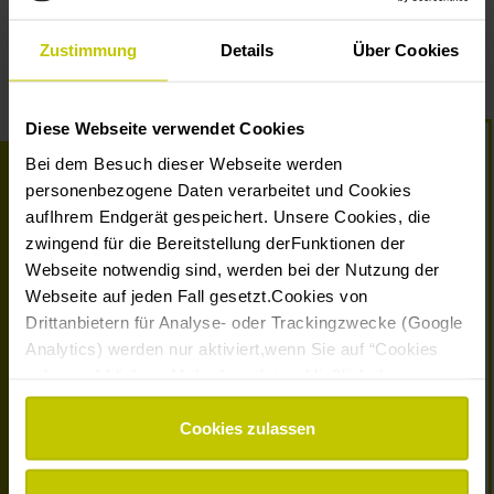
*
Pflichtfelder
Zustimmung
Details
Über Cookies
Diese Webseite verwendet Cookies
Bei dem Besuch dieser Webseite werden
personenbezogene Daten verarbeitet und Cookies
aufIhrem Endgerät gespeichert. Unsere Cookies, die
zwingend für die Bereitstellung derFunktionen der
Webseite notwendig sind, werden bei der Nutzung der
Webseite auf jeden Fall gesetzt.Cookies von
Montessori Deutschland
vertritt und vernetzt Montessori-
Drittanbietern für Analyse- oder Trackingzwecke (Google
Bildungseinrichtungen, -Ausbildungsorganisationen und -
Analytics) werden nur aktiviert,wenn Sie auf “Cookies
Landesverbände in Deutschland auf der Grundlage
zulassen” klicken. Mehr dazu (einschließlich der
etablierter Qualitätsstandards mit dem Ziel, Kindern und
Möglichkeit,die Einwilligungserklärung zu widerrufen)
Jugendlichen Räume zu schaffen, in denen sie ihr
erfahren Sie in unserer
Datenschutzerklärung
—
Cookies zulassen
individuelles Potential entfalten und sich in der Welt von
Impressum
.
heute verantwortungsvoll entwickeln können.