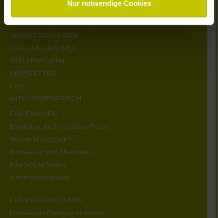
Nur notwendige Cookies
KONTAKT
NEUIGKEITEN ZUR MONTESSORI-PÄDAGOGIK
VERANSTALTUNGEN
QUALITÄTSRAHMEN
STELLENPORTAL
NEWSLETTER
FAQ
MITGLIEDERBEREICH
FÜR FAMILIEN
Einblick in die Montessori-Praxis
Warum Montessori?
Montessori und Eltern sein
Kita/Schule finden
Informationsquellen
FÜR PÄDAGOG:INNEN
Montessori-Pädagog:in werden