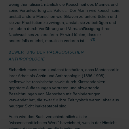
wenig thematisiert, nämlich die Keuschheit des Mannes und
seine Verantwortung als Vater. ... Der Mann wird keusch sein,
anstatt andere Menschen wie Sklaven zu unterdrücken und
sie zur Prostitution zu zwingen, anstatt sie zu betrügen und
ihr Leben durch Verführung und Vernachlässigung ihres
Nachwuchses zu zerstören. Er wird fühlen, dass er
[9]
andernfalls entehrt, moralisch verloren ist. ..."
BEWERTUNG DER
PÄDAGOGISCHEN
ANTHROPOLOGIE
Sicherlich muss man zunächst festhalten, dass Montessori in
ihrer Arbeit als Ärztin und Anthropologin (1896-1908),
stellenweise rassistische sowie durch Klassendenken
geprägte Auffassungen vertreten und abwertende
Bezeichnungen von Menschen mit Behinderungen
verwendet hat, die zwar für ihre Zeit typisch waren, aber aus
heutiger Sicht inakzeptabel sind.
Auch wird das Buch verschiedentlich als ihr
"wissenschaftlichstes Werk" bezeichnet, was in der Hinsicht
stimmt, dass es sich um die Inhalte von