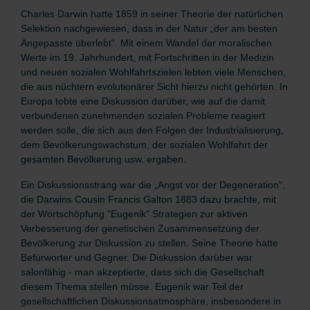
Charles Darwin hatte 1859 in seiner Theorie der natürlichen
Selektion nachgewiesen, dass in der Natur „der am besten
Angepasste überlebt“. Mit einem Wandel der moralischen
Werte im 19. Jahrhundert, mit Fortschritten in der Medizin
und neuen sozialen Wohlfahrtszielen lebten viele Menschen,
die aus nüchtern evolutionärer Sicht hierzu nicht gehörten. In
Europa tobte eine Diskussion darüber, wie auf die damit
verbundenen zunehmenden sozialen Probleme reagiert
werden solle, die sich aus den Folgen der Industrialisierung,
dem Bevölkerungswachstum, der sozialen Wohlfahrt der
gesamten Bevölkerung usw. ergaben.
Ein Diskussionsstrang war die „Angst vor der Degeneration“,
die Darwins Cousin Francis Galton 1883 dazu brachte, mit
der Wortschöpfung "Eugenik"
Strategien zur aktiven
Verbesserung der genetischen Zusammensetzung der
Bevölkerung zur Diskussion zu stellen. Seine Theorie hatte
Befürworter und Gegner. D
ie Diskussion darüber war
salonfähig - man akzeptierte, dass sich die Gesellschaft
diesem Thema stellen müsse. Eugenik
war Teil der
gesellschaftlichen Diskussionsatmosphäre, insbesondere in