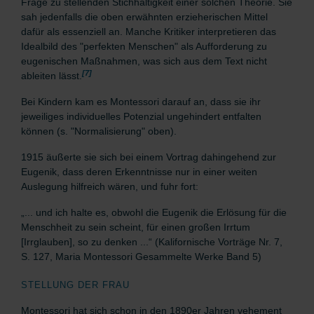
Frage zu stellenden Stichhaltigkeit einer solchen Theorie. Sie
sah jedenfalls die oben erwähnten erzieherischen Mittel
dafür als essenziell an. Manche Kritiker interpretieren das
Idealbild des "perfekten Menschen" als Aufforderung zu
eugenischen Maßnahmen, was sich aus dem Text nicht
[7]
ableiten lässt.
Bei Kindern kam es Montessori darauf an, dass sie ihr
jeweiliges individuelles Potenzial ungehindert entfalten
können (s. "Normalisierung" oben).
1915 äußerte sie sich bei einem Vortrag dahingehend zur
Eugenik, dass deren Erkenntnisse nur in einer weiten
Auslegung hilfreich wären, und fuhr fort:
„... und ich halte es, obwohl die Eugenik die Erlösung für die
Menschheit zu sein scheint, für einen großen Irrtum
[Irrglauben], so zu denken ...“ (Kalifornische Vorträge Nr. 7,
S. 127, Maria Montessori Gesammelte Werke Band 5)
STELLUNG DER FRAU
Montessori hat sich schon in den 1890er Jahren vehement