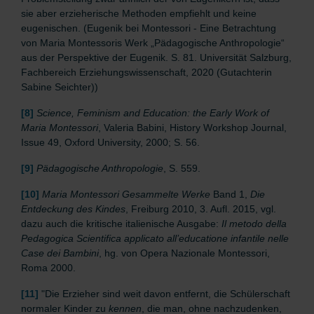
sie aber erzieherische Methoden empfiehlt und keine
eugenischen. (Eugenik bei Montessori - Eine Betrachtung
von Maria Montessoris Werk „Pädagogische Anthropologie“
aus der Perspektive der Eugenik. S. 81. Universität Salzburg,
Fachbereich Erziehungswissenschaft, 2020 (Gutachterin
Sabine Seichter))
[8]
Science, Feminism and Education: the Early Work of
Maria Montessori
, Valeria Babini, History Workshop Journal,
Issue 49, Oxford University, 2000; S. 56.
[9]
Pädagogische Anthropologie
, S. 559.
[10]
Maria Montessori Gesammelte Werke
Band 1,
Die
Entdeckung des Kindes
, Freiburg 2010, 3. Aufl. 2015, vgl.
dazu auch die kritische italienische Ausgabe:
Il metodo della
Pedagogica Scientifica applicato all’educatione infantile nelle
Case dei Bambini
, hg. von Opera Nazionale Montessori,
Roma 2000.
[11]
"Die Erzieher sind weit davon entfernt, die Schülerschaft
normaler Kinder zu
kennen
, die man, ohne nachzudenken,