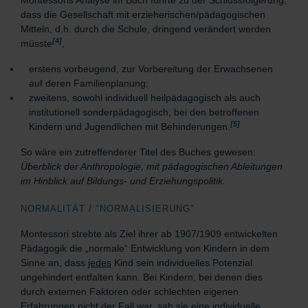
Montessoris Analyse im Buch führte zu der Schlussfolgerung,
dass die Gesellschaft mit erzieherischen/pädagogischen
Mitteln, d.h. durch die Schule, dringend verändert werden
[4]
müsste
,
erstens vorbeugend, zur Vorbereitung der Erwachsenen
auf deren Familienplanung;
zweitens, sowohl individuell heilpädagogisch als auch
institutionell sonderpädagogisch, bei den betroffenen
[5]
Kindern und Jugendlichen mit Behinderungen.
So wäre ein zutreffenderer Titel des Buches gewesen:
Überblick der Anthropologie, mit pädagogischen Ableitungen
im Hinblick auf Bildungs- und Erziehungspolitik.
NORMALITÄT / "NORMALISIERUNG"
Montessori strebte als Ziel ihrer ab 1907/1909 entwickelten
Pädagogik die „normale“ Entwicklung von Kindern in dem
Sinne an, dass
jedes
Kind sein individuelles Potenzial
ungehindert entfalten kann.
Bei Kindern, bei denen dies
durch externen Faktoren oder schlechten eigenen
Erfahrungen nicht der Fall war, sah sie eine individuelle