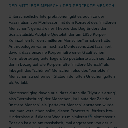
DER MITTLERE MENSCH / DER PERFEKTE MENSCH
Unterschiedliche Interpretationen gibt es auch zu der
Faszination von Montessori mit dem Konzept des "mittleren
Menschen", gemäß einer Theorie des Begründers der
Sozialstatistik, Adolphe Quetelet, der um 1835
Körper-
Kennzahlen für den „mittleren Menschen" erhoben hatte.
Anthropologen waren noch zu Montessoris Zeit fasziniert
davon, dass einzelne Körpermaße einer Gauß'schen
Normalverteilung unterliegen. So postulierte auch sie, dass
der in Bezug auf alle Körpermaße "mittlere Mensch" als
Inbegriff des "schönen" Menschen, also des "perfekten"
Menschen zu sehen sei; Statuen der alten Griechen galten
als Vorbild.
Montessori ging davon aus, dass durch die "Hybridisierung",
also "Vermischung" der Menschen, im Laufe der Zeit der
"mittlere Mensch" als "perfekter Mensch" entstehen würde
und man versuchen sollte, diesen Prozess zu fördern bzw.
[6]
Hindernisse auf diesem Weg zu minimieren.
Montessoris
Position ist also antirassistisch, mal abgesehen von der in