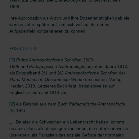
Werk, auf Deutsch
Die Entdeckung de
s Kindes
, erschien
1909.
Ihre Approbation als Ärztin und ihre Dozententätigkeit gab sie
wenige Jahre später auf, um sich voll auf ihr neues
Aufgabenfeld konzentrieren zu können.
FUSSNOTEN
[1]
Frühe Anthropologische Schriften 1903-
1906
und
Pädagogische Anthropologie
aus dem Jahre 1910,
als Doppelband 2/1 und 2/2
Anthropologische Schriften
der
Maria Montessori Gesammelte Werke
erschienen, Verlag
Herder, 2019. Letzteres Buch liegt, beispielsweise auf
Englisch, schon seit 1913 vor.
[2]
Als Beispiel aus dem Buch
Pädagogische Anthropologie
(S. 194):
„... Da also die Schwachen ein Lebensrecht haben, kommt
es dazu, dass alle diejenigen von ihnen, die natürlicherweise
überleben, als Parasiten das soziale Gefüge der normalen