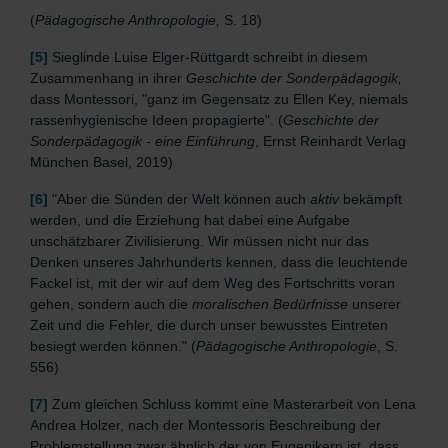
(
Pädagogische Anthropologie,
S. 18)
[5]
Sieglinde Luise Elger-Rüttgardt schreibt in diesem
Zusammenhang in ihrer
Geschichte der Sonderpädagogik,
dass Montessori, "ganz im Gegensatz zu Ellen Key, niemals
rassenhygienische Ideen propagierte". (
Geschichte der
Sonderpädagogik - eine Einführung
, Ernst Reinhardt Verlag
München Basel, 2019)
[6]
"Aber die Sünden der Welt können auch
aktiv
bekämpft
werden, und die Erziehung hat dabei eine Aufgabe
unschätzbarer Zivilisierung. Wir müssen nicht nur das
Denken unseres Jahrhunderts kennen, dass die leuchtende
Fackel ist, mit der wir auf dem Weg des Fortschritts voran
gehen, sondern auch die
moralischen Bedürfnisse
unserer
Zeit und die Fehler, die durch unser bewusstes Eintreten
besiegt werden können." (
Pädagogische Anthropologie
, S.
556)
[7]
Zum gleichen Schluss kommt eine Masterarbeit von Lena
Andrea Holzer, nach der Montessoris Beschreibung der
Problemstellung zwar ähnlich der von Eugenikern ist, dass