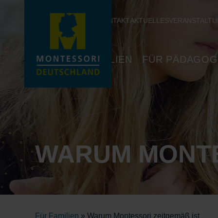
KONTAKT
AKTUELLES
VERANSTALT
FÜR FAMILIEN
FÜR PÄDAGOG
WARUM MONT
Für Familien
» Warum Montessori zeitgemäß ist