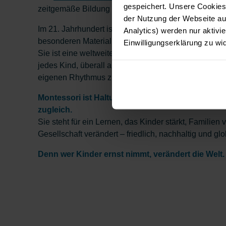
gespeichert. Unsere Cookies,
zeitgemäße Bildung im Sinne des Gemeinwohls geli
der Nutzung der Webseite auf
Im 21. Jahrhundert ist Montessori längst mehr als e
Analytics) werden nur aktivie
besonderen Materialien.
Einwilligungserklärung zu wi
Sie ist eine weltweite Bewegung – getragen von d
jedes Kind, überall auf der Welt, die Chance bekomm
eigenen Rhythmus zu entfalten.
Montessori ist Haltung, Herzensbildung und Zuk
zugleich.
Sie steht für ein Lernen, das Kinder stärkt, Familien 
Gesellschaft verändert – friedlich, nachhaltig und glo
Denn wer Kinder ernst nimmt, verändert die Welt.