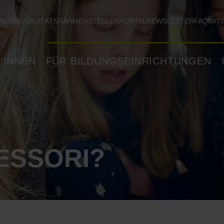
UNGEN
QUALITÄTSRAHMEN
STELLENPORTAL
NEWSLETTER
FAQ
MIT
:INNEN
FÜR BILDUNGSEINRICHTUNGEN
ESSORI?