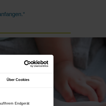
anfangen.“
Über Cookies
aufIhrem Endgerät