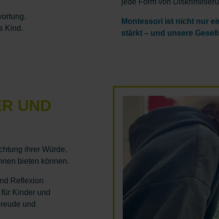
jede Form von Diskriminieru
wortung.
Montessori ist nicht nur e
s Kind.
stärkt – und unsere Gesell
ER UND
chtung ihrer Würde,
 ihnen bieten können.
nd Reflexion
für Kinder und
 Freude und