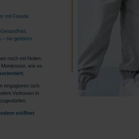
er mit Freude.
e Gesundheit.
us – sie gehören
gen noch mit Noten,
t Montessori, wie es
orientiert
.
en engagieren sich
iefem Vertrauen in
zugestalten.
ondern eröffnet