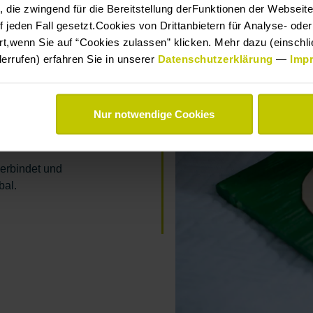
 die zwingend für die Bereitstellung derFunktionen der Webseit
ngt.
 jeden Fall gesetzt.Cookies von Drittanbietern für Analyse- od
ine Lernumgebung mit
rt,wenn Sie auf “Cookies zulassen” klicken. Mehr dazu (einschlie
derrufen) erfahren Sie in unserer
Datenschutzerklärung
—
Imp
em Wunsch, dass
t, sich in seinem
Nur notwendige Cookies
unftsgestaltung
verbindet und
bal.