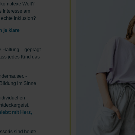
e komplexe Welt?
s Interesse am
echte Inklusion?
 je klare
e Haltung – geprägt
dass jedes Kind das
nderhäuser, -
 Bildung im Sinne
individuellen
ntdeckergeist.
elebt
:
mit Herz,
soris sind heute