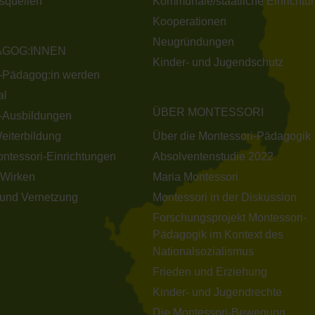
nsquellen
Kommunale/staatliche Einrichtu
Kooperationen
Neugründungen
AGOG:INNEN
Kinder- und Jugendschutz
-Pädagog:in werden
al
ÜBER MONTESSORI
-Ausbildungen
Weiterbildung
Über die Montessori-Pädagogik
ontessori-Einrichtungen
Absolventenstudie 2022
Wirken
Maria Montessori
und Vernetzung
Montessori in der Diskussion
Forschungsprojekt Montessori-
Pädagogik im Kontext des
Nationalsozialismus
Frieden und Erziehung
Kinder- und Jugendrechte
Die Montessori-Bewegung