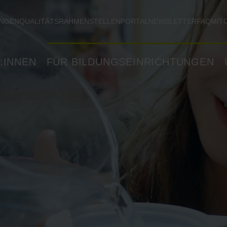
UNGEN
QUALITÄTSRAHMEN
STELLENPORTAL
NEWSLETTER
FAQ
MIT
:INNEN
FÜR BILDUNGSEINRICHTUNGEN