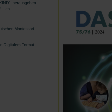
S KIND", herausgeben
ltlich.
utschen Montessori
 in Digitalem Format