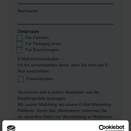
Nachname
Zielgruppe
Für Familien
Für Pädagog:innen
Für Einrichtungen
E-Mail-Kommunikation
Ich bin einverstanden damit, dass Sie mich per E-
Mail anschreiben.
Einverstanden
Sie können sich in jedem Newsletter aus der
Empfängerliste austragen.
Wir nutzen Mailchimp als unsere E-Mail-Marketing-
Plattform. Durch das „Abonnieren“ erkennen Sie
an, dass Ihre Daten zur Verarbeitung an Mailchimp
geschickt werden.
Hier erfahren Sie mehr über die
Datenschutzrichtlinien von Mailchimp.