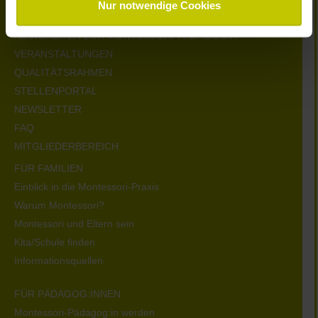
Nur notwendige Cookies
KONTAKT
NEUIGKEITEN ZUR MONTESSORI-PÄDAGOGIK
VERANSTALTUNGEN
QUALITÄTSRAHMEN
STELLENPORTAL
NEWSLETTER
FAQ
MITGLIEDERBEREICH
FÜR FAMILIEN
Einblick in die Montessori-Praxis
Warum Montessori?
Montessori und Eltern sein
Kita/Schule finden
Informationsquellen
FÜR PÄDAGOG:INNEN
Montessori-Pädagog:in werden