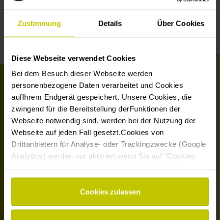
*
Pflichtfelder
Zustimmung
Details
Über Cookies
Diese Webseite verwendet Cookies
Bei dem Besuch dieser Webseite werden
personenbezogene Daten verarbeitet und Cookies
aufIhrem Endgerät gespeichert. Unsere Cookies, die
zwingend für die Bereitstellung derFunktionen der
Webseite notwendig sind, werden bei der Nutzung der
Webseite auf jeden Fall gesetzt.Cookies von
Drittanbietern für Analyse- oder Trackingzwecke (Google
Montessori Deutschland
vertritt und vernetzt Montessori-
Bildungseinrichtungen, -Ausbildungsorganisationen und -
Analytics) werden nur aktiviert,wenn Sie auf “Cookies
Landesverbände in Deutschland auf der Grundlage
zulassen” klicken. Mehr dazu (einschließlich der
etablierter Qualitätsstandards mit dem Ziel, Kindern und
Möglichkeit,die Einwilligungserklärung zu widerrufen)
Jugendlichen Räume zu schaffen, in denen sie ihr
erfahren Sie in unserer
Datenschutzerklärung
—
Cookies zulassen
individuelles Potential entfalten und sich in der Welt von
Impressum
.
heute verantwortungsvoll entwickeln können.