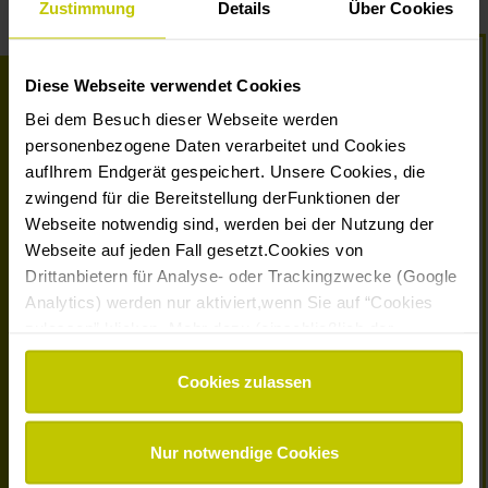
Zustimmung
Details
Über Cookies
Diese Webseite verwendet Cookies
Bei dem Besuch dieser Webseite werden
personenbezogene Daten verarbeitet und Cookies
aufIhrem Endgerät gespeichert. Unsere Cookies, die
zwingend für die Bereitstellung derFunktionen der
Webseite notwendig sind, werden bei der Nutzung der
Montessori Deutschland
vertritt und vernetzt Montessori-
Webseite auf jeden Fall gesetzt.Cookies von
Bildungseinrichtungen, -Ausbildungsorganisationen und -
Drittanbietern für Analyse- oder Trackingzwecke (Google
Landesverbände in Deutschland auf der Grundlage
etablierter Qualitätsstandards mit dem Ziel, Kindern und
Analytics) werden nur aktiviert,wenn Sie auf “Cookies
Jugendlichen Räume zu schaffen, in denen sie ihr
zulassen” klicken. Mehr dazu (einschließlich der
individuelles Potential entfalten und sich in der Welt von
Möglichkeit,die Einwilligungserklärung zu widerrufen)
heute verantwortungsvoll entwickeln können.
erfahren Sie in unserer
Datenschutzerklärung
—
Cookies zulassen
Impressum
.
KONTAKT
Nur notwendige Cookies
NEUIGKEITEN ZUR MONTESSORI-PÄDAGOGIK
VERANSTALTUNGEN