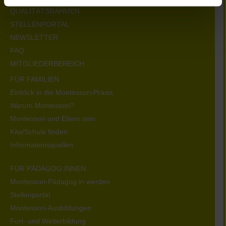
QUALITÄTSRAHMEN
STELLENPORTAL
NEWSLETTER
FAQ
MITGLIEDERBEREICH
FÜR FAMILIEN
Einblick in die Montessori-Praxis
Warum Montessori?
Montessori und Eltern sein
Kita/Schule finden
Informationsquellen
FÜR PÄDAGOG:INNEN
Montessori-Pädagog:in werden
Stellenportal
Montessori-Ausbildungen
Fort- und Weiterbildung