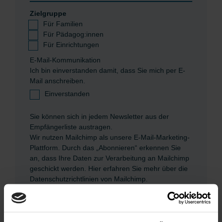
Zielgruppe
Für Familien
Für Pädagog:innen
Für Einrichtungen
E-Mail-Kommunikation
Ich bin einverstanden damit, dass Sie mich per E-
Mail anschreiben.
Einverstanden
Sie können sich in jedem Newsletter aus der
Empfängerliste austragen.
Wir nutzen Mailchimp als unsere E-Mail-Marketing-
Plattform. Durch das „Abonnieren“ erkennen Sie
an, dass Ihre Daten zur Verarbeitung an Mailchimp
geschickt werden.
Hier erfahren Sie mehr über die
Datenschutzrichtlinien von Mailchimp.
*
Pflichtfelder