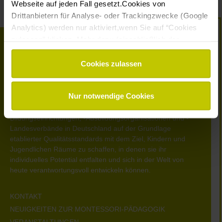
Webseite auf jeden Fall gesetzt.Cookies von
Drittanbietern für Analyse- oder Trackingzwecke (Google
Analytics) werden nur aktiviert,wenn Sie auf “Cookies
zulassen” klicken. Mehr dazu (einschließlich der
Möglichkeit,die Einwilligungserklärung zu widerrufen)
erfahren Sie in unserer
Datenschutzerklärung
—
Cookies zulassen
Impressum
.
Nur notwendige Cookies
Montessori Deutschland
vertritt und vernetzt Montessori-
Bildungseinrichtungen, -Ausbildungsorganisationen und -
Landesverbände in Deutschland auf der Grundlage
etablierter Qualitätsstandards mit dem Ziel, Kindern und
Jugendlichen Räume zu schaffen, in denen sie ihr
individuelles Potential entfalten und sich in der Welt von
heute verantwortungsvoll entwickeln können.
KONTAKT
NEUIGKEITEN ZUR MONTESSORI-PÄDAGOGIK
VERANSTALTUNGEN