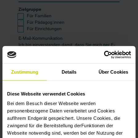
Zielgruppe
Für Familien
Für Pädagog:innen
Für Einrichtungen
E-Mail-Kommunikation
Ich bin einverstanden damit, dass Sie mich per E-
Mail anschreiben.
Einverstanden
Zustimmung
Details
Über Cookies
Sie können sich in jedem Newsletter aus der
Empfängerliste austragen.
Wir nutzen Mailchimp als unsere E-Mail-Marketing-
Plattform. Durch das „Abonnieren“ erkennen Sie
Diese Webseite verwendet Cookies
an, dass Ihre Daten zur Verarbeitung an Mailchimp
Bei dem Besuch dieser Webseite werden
geschickt werden.
Hier erfahren Sie mehr über die
personenbezogene Daten verarbeitet und Cookies
Datenschutzrichtlinien von Mailchimp.
aufIhrem Endgerät gespeichert. Unsere Cookies, die
*
Pflichtfelder
zwingend für die Bereitstellung derFunktionen der
Webseite notwendig sind, werden bei der Nutzung der