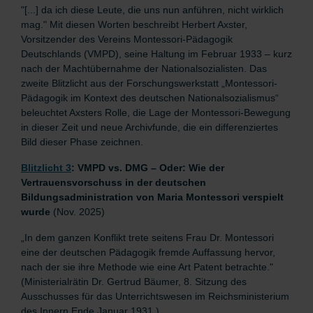
"[...] da ich diese Leute, die uns nun anführen, nicht wirklich
mag." Mit diesen Worten beschreibt Herbert Axster,
Vorsitzender des Vereins Montessori-Pädagogik
Deutschlands (VMPD), seine Haltung im Februar 1933 – kurz
nach der Machtübernahme der Nationalsozialisten. Das
zweite Blitzlicht aus der Forschungswerkstatt „Montessori-
Pädagogik im Kontext des deutschen Nationalsozialismus“
beleuchtet Axsters Rolle, die Lage der Montessori-Bewegung
in dieser Zeit und neue Archivfunde, die ein differenziertes
Bild dieser Phase zeichnen.
Blitzlicht 3
: VMPD vs. DMG – Oder: Wie der
Vertrauensvorschuss in der deutschen
Bildungsadministration von Maria Montessori verspielt
wurde
(Nov. 2025)
„In dem ganzen Konflikt trete seitens Frau Dr. Montessori
eine der deutschen Pädagogik fremde Auffassung hervor,
nach der sie ihre Methode wie eine Art Patent betrachte."
(Ministerialrätin Dr. Gertrud Bäumer, 8. Sitzung des
Ausschusses für das Unterrichtswesen im Reichsministerium
des Innern Ende Januar 1931.)