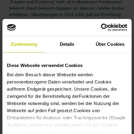
„Frieden und Erziehung“ hielt, ist in Montessori-Fachkreisen
bekannt. Kaum bekannt dagegen ist, dass es - letzten Endes
erfolglose - Überlegungen in 1931-1932 gab zur Errichtung
eines „Internationalen Montessori-Instituts“ unter der
Schirmherrschaft des Völkerbunds.
Blitzlicht 11
:
Niederl. Montessori-Abweichlerin in Berlin
Zustimmung
Details
Über Cookies
Jan. 1931
(Juli 2026)
Anfang 1931 kommt die international gut vernetzte
niederländische Montessori-Abweichlerin Cornelia Philippi-
Diese Webseite verwendet Cookies
Sievertsz van Reseema zu einen Vortrag nach Berlin, als
Kontrapunkt zu Montessoris eigenem Auftritt. Die
Bei dem Besuch dieser Webseite werden
wechselseitige Kritik beleuchtet einen Schlüsselkonflikt der
personenbezogene Daten verarbeitet und Cookies
damaligen Zeit.
aufIhrem Endgerät gespeichert. Unsere Cookies, die
zwingend für die Bereitstellung derFunktionen der
Webseite notwendig sind, werden bei der Nutzung der
Webseite auf jeden Fall gesetzt.Cookies von
IMMER AUF DEM
Drittanbietern für Analyse- oder Trackingzwecke (Google
Analytics) werden nur aktiviert,wenn Sie auf “Cookies
LAUFENDEN
zulassen” klicken. Mehr dazu (einschließlich der