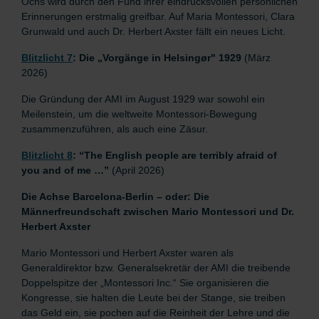
Ochs wird durch den Fund ihrer eindrucksvollen persönlichen
Erinnerungen erstmalig greifbar. Auf Maria Montessori, Clara
Grunwald und auch Dr. Herbert Axster fällt ein neues Licht.
Blitzlicht 7
: Die „Vorgänge in Helsingør" 1929
(März
2026)
Die Gründung der AMI im August 1929 war sowohl ein
Meilenstein, um die weltweite Montessori-Bewegung
zusammenzuführen, als auch eine Zäsur.
Blitzlicht 8
: “The English people are terribly afraid of
you and of me …”
(April 2026)
Die Achse Barcelona-Berlin – oder: Die
Männerfreundschaft zwischen Mario Montessori und Dr.
Herbert Axster
Mario Montessori und Herbert Axster waren als
Generaldirektor bzw. Generalsekretär der AMI die treibende
Doppelspitze der „Montessori Inc.“ Sie organisieren die
Kongresse, sie halten die Leute bei der Stange, sie treiben
das Geld ein, sie pochen auf die Reinheit der Lehre und die