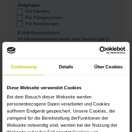
Zielgruppe
Für Familien
Für Pädagog:innen
Für Einrichtungen
E-Mail-Kommunikation
Ich bin einverstanden damit, dass Sie mich per E-
Mail anschreiben.
Einverstanden
Zustimmung
Sie können sich in jedem Newsletter aus der
Details
Über Cookies
Empfängerliste austragen.
Wir nutzen Mailchimp als unsere E-Mail-Marketing-
Plattform. Durch das „Abonnieren“ erkennen Sie
Diese Webseite verwendet Cookies
an, dass Ihre Daten zur Verarbeitung an Mailchimp
Bei dem Besuch dieser Webseite werden
geschickt werden.
Hier erfahren Sie mehr über die
Datenschutzrichtlinien von Mailchimp.
personenbezogene Daten verarbeitet und Cookies
aufIhrem Endgerät gespeichert. Unsere Cookies, die
*
Pflichtfelder
zwingend für die Bereitstellung derFunktionen der
Webseite notwendig sind, werden bei der Nutzung der