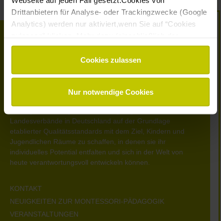
Webseite auf jeden Fall gesetzt.Cookies von
Drittanbietern für Analyse- oder Trackingzwecke (Google
Analytics) werden nur aktiviert,wenn Sie auf “Cookies
zulassen” klicken. Mehr dazu (einschließlich der
Möglichkeit,die Einwilligungserklärung zu widerrufen)
erfahren Sie in unserer
Datenschutzerklärung
—
Cookies zulassen
Impressum
.
Nur notwendige Cookies
Montessori Deutschland
vertritt und vernetzt Montessori-
Bildungseinrichtungen, -Ausbildungsorganisationen und -
Landesverbände in Deutschland auf der Grundlage
etablierter Qualitätsstandards mit dem Ziel, Kindern und
Jugendlichen Räume zu schaffen, in denen sie ihr
individuelles Potential entfalten und sich in der Welt von
heute verantwortungsvoll entwickeln können.
KONTAKT
NEUIGKEITEN ZUR MONTESSORI-PÄDAGOGIK
VERANSTALTUNGEN