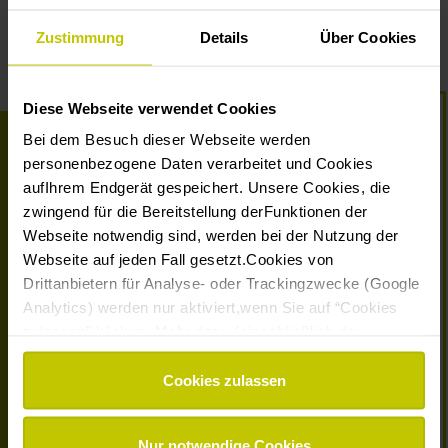
Zustimmung
Details
Über Cookies
Diese Webseite verwendet Cookies
Bei dem Besuch dieser Webseite werden
personenbezogene Daten verarbeitet und Cookies
aufIhrem Endgerät gespeichert. Unsere Cookies, die
zwingend für die Bereitstellung derFunktionen der
Webseite notwendig sind, werden bei der Nutzung der
Webseite auf jeden Fall gesetzt.Cookies von
Montessori Deutschland
vertritt und vernetzt Montessori-
Drittanbietern für Analyse- oder Trackingzwecke (Google
Bildungseinrichtungen, -Ausbildungsorganisationen und -
Analytics) werden nur aktiviert,wenn Sie auf “Cookies
Landesverbände in Deutschland auf der Grundlage
zulassen” klicken. Mehr dazu (einschließlich der
etablierter Qualitätsstandards mit dem Ziel, Kindern und
Möglichkeit,die Einwilligungserklärung zu widerrufen)
Jugendlichen Räume zu schaffen, in denen sie ihr
individuelles Potential entfalten und sich in der Welt von
erfahren Sie in unserer
Datenschutzerklärung
—
Cookies zulassen
heute verantwortungsvoll entwickeln können.
Impressum
.
Nur notwendige Cookies