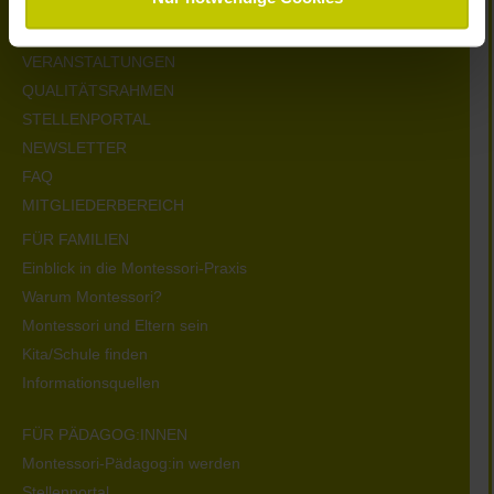
KONTAKT
NEUIGKEITEN ZUR MONTESSORI-PÄDAGOGIK
VERANSTALTUNGEN
QUALITÄTSRAHMEN
STELLENPORTAL
NEWSLETTER
FAQ
MITGLIEDERBEREICH
FÜR FAMILIEN
Einblick in die Montessori-Praxis
Warum Montessori?
Montessori und Eltern sein
Kita/Schule finden
Informationsquellen
FÜR PÄDAGOG:INNEN
Montessori-Pädagog:in werden
Stellenportal