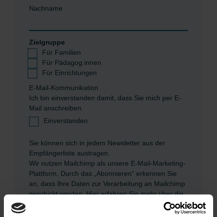
Nachname
Zielgruppe
Für Familien
Für Pädagog:innen
Für Einrichtungen
E-Mail-Kommunikation
Ich bin einverstanden damit, dass Sie mich per E-
Mail anschreiben.
Einverstanden
Sie können sich in jedem Newsletter aus der
Empfängerliste austragen.
Wir nutzen Mailchimp als unsere E-Mail-Marketing-
Plattform. Durch das „Abonnieren“ erkennen Sie
an, dass Ihre Daten zur Verarbeitung an Mailchimp
geschickt werden.
Hier erfahren Sie mehr über die
Datenschutzrichtlinien von Mailchimp.
*
Pflichtfelder