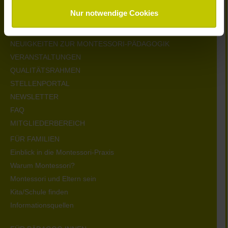
heute verantwortungsvoll entwickeln können.
Nur notwendige Cookies
KONTAKT
NEUIGKEITEN ZUR MONTESSORI-PÄDAGOGIK
VERANSTALTUNGEN
QUALITÄTSRAHMEN
STELLENPORTAL
NEWSLETTER
FAQ
MITGLIEDERBEREICH
FÜR FAMILIEN
Einblick in die Montessori-Praxis
Warum Montessori?
Montessori und Eltern sein
Kita/Schule finden
Informationsquellen