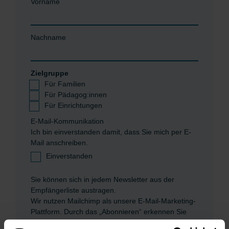
Vorname
Nachname
Zielgruppe
Für Familien
Für Pädagog:innen
Für Einrichtungen
E-Mail-Kommunikation
Ich bin einverstanden damit, dass Sie mich per E-
Mail anschreiben.
Einverstanden
Sie können sich in jedem Newsletter aus der
Empfängerliste austragen.
Wir nutzen Mailchimp als unsere E-Mail-Marketing-
Plattform. Durch das „Abonnieren“ erkennen Sie
an, dass Ihre Daten zur Verarbeitung an Mailchimp