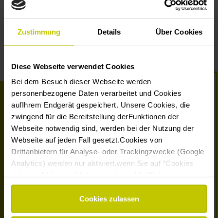
geschickt werden.
Hier erfahren Sie mehr über die
Datenschutzrichtlinien von Mailchimp.
*
Pflichtfelder
Zustimmung
Details
Über Cookies
Diese Webseite verwendet Cookies
Bei dem Besuch dieser Webseite werden
personenbezogene Daten verarbeitet und Cookies
aufIhrem Endgerät gespeichert. Unsere Cookies, die
zwingend für die Bereitstellung derFunktionen der
Webseite notwendig sind, werden bei der Nutzung der
Webseite auf jeden Fall gesetzt.Cookies von
Drittanbietern für Analyse- oder Trackingzwecke (Google
Montessori Deutschland
vertritt und vernetzt Montessori-
Analytics) werden nur aktiviert,wenn Sie auf “Cookies
Bildungseinrichtungen, -Ausbildungsorganisationen und -
zulassen” klicken. Mehr dazu (einschließlich der
Landesverbände in Deutschland auf der Grundlage
Möglichkeit,die Einwilligungserklärung zu widerrufen)
etablierter Qualitätsstandards mit dem Ziel, Kindern und
erfahren Sie in unserer
Datenschutzerklärung
—
Cookies zulassen
Jugendlichen Räume zu schaffen, in denen sie ihr
Impressum
.
individuelles Potential entfalten und sich in der Welt von